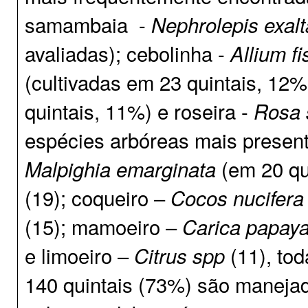
samambaia -
Nephrolepis
exalt
avaliadas); cebolinha -
Allium f
(cultivadas em 23 quintais, 12%
quintais, 11%) e roseira -
Rosa 
espécies arbóreas mais present
(em 20 qu
Malpighia
emarginata
(19); coqueiro –
Cocos
nucifera
(15); mamoeiro –
Carica
papay
e limoeiro –
(11), tod
Citrus
spp
140 quintais (73%) são manejad