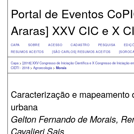
Portal de Eventos CoP
Araras] XXV CIC e X CI
CAPA
SOBRE
ACESSO
CADASTRO
PESQUISA
EDIÇ
RESUMOS ACEITOS
[SÃO CARLOS] RESUMOS ACEITOS
[SOROCA
Capa
>
[2018] XXV Congresso de Iniciação Científica e X Congresso de Iniciação 
CIDTI - 2018
>
Agroecologia
>
Morais
Caracterização e mapeamento d
urbana
Gelton Fernando de Morais, Ren
Cavalieri Sais