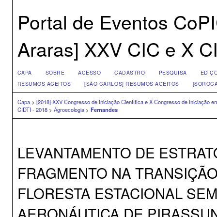
Portal de Eventos CoP
Araras] XXV CIC e X CI
CAPA
SOBRE
ACESSO
CADASTRO
PESQUISA
EDIÇ
RESUMOS ACEITOS
[SÃO CARLOS] RESUMOS ACEITOS
[SOROCA
Capa
>
[2018] XXV Congresso de Iniciação Científica e X Congresso de Iniciação 
CIDTI - 2018
>
Agroecologia
>
Fernandes
LEVANTAMENTO DE ESTRAT
FRAGMENTO NA TRANSIÇÃO 
FLORESTA ESTACIONAL SEM
AERONÁUTICA DE PIRASSUN