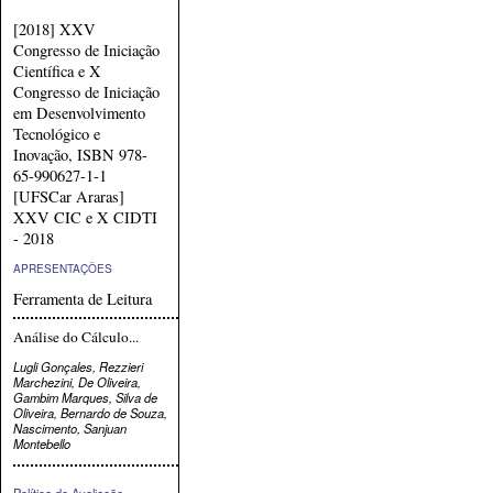
[2018] XXV
Congresso de Iniciação
Científica e X
Congresso de Iniciação
em Desenvolvimento
Tecnológico e
Inovação, ISBN 978-
65-990627-1-1
[UFSCar Araras]
XXV CIC e X CIDTI
- 2018
APRESENTAÇÕES
Ferramenta de Leitura
Análise do Cálculo...
Lugli Gonçales, Rezzieri
Marchezini, De Oliveira,
Gambim Marques, Silva de
Oliveira, Bernardo de Souza,
Nascimento, Sanjuan
Montebello
Política de Avaliação