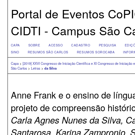
Portal de Eventos CoP
CIDTI - Campus São Ca
CAPA
SOBRE
ACESSO
CADASTRO
PESQUISA
EDIÇ
SINO
RESUMOS SÃO CARLOS
RESUMOS SOROCABA
INFOR
Capa
>
[2019] XXVI Congresso de Iniciação Científica e XI Congresso de Iniciaçã
São Carlos
>
Letras
>
da Silva
Anne Frank e o ensino de língu
projeto de compreensão históri
Carla Agnes Nunes da Silva, Ca
Santarosa, Karina Zampronio, S