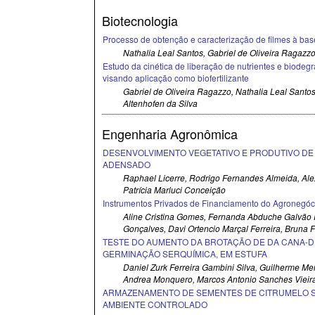
Biotecnologia
Processo de obtenção e caracterização de filmes à bas
Nathalia Leal Santos, Gabriel de Oliveira Ragazz
Estudo da cinética de liberação de nutrientes e biodeg
visando aplicação como biofertilizante
Gabriel de Oliveira Ragazzo, Nathalia Leal Santo
Altenhofen da Silva
Engenharia Agronômica
DESENVOLVIMENTO VEGETATIVO E PRODUTIVO DE P
ADENSADO
Raphael Licerre, Rodrigo Fernandes Almeida, Al
Patrícia Marluci Conceição
Instrumentos Privados de Financiamento do Agronegóc
Aline Cristina Gomes, Fernanda Abduche Galvão 
Gonçalves, Davi Ortencio Marçal Ferreira, Bruna 
TESTE DO AUMENTO DA BROTAÇÃO DE DA CANA-D
GERMINAÇÃO SERQUÍMICA, EM ESTUFA
Daniel Zurk Ferreira Gambini Silva, Guilherme Me
Andrea Monquero, Marcos Antonio Sanches Vieira
ARMAZENAMENTO DE SEMENTES DE CITRUMELO S
AMBIENTE CONTROLADO