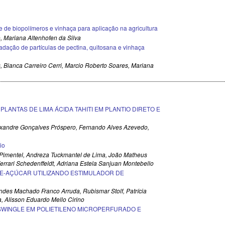
e de biopolímeros e vinhaça para aplicação na agricultura
o, Mariana Altenhofen da Silva
radação de partículas de pectina, quitosana e vinhaça
s, Bianca Carreiro Cerri, Marcio Roberto Soares, Mariana
LANTAS DE LIMA ÁCIDA TAHITI EM PLANTIO DIRETO E
exandre Gonçalves Próspero, Fernando Alves Azevedo,
io
Pimentel, Andreza Tuckmantel de Lima, João Matheus
Ferrari Schedenffeldt, Adriana Estela Sanjuan Montebello
E-AÇÚCAR UTILIZANDO ESTIMULADOR DE
ndes Machado Franco Arruda, Rubismar Stolf, Patrícia
, Alisson Eduardo Mello Cirino
WINGLE EM POLIETILENO MICROPERFURADO E