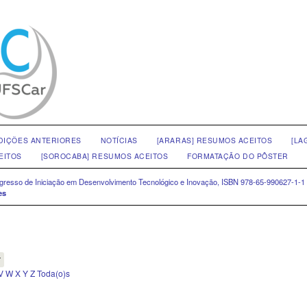
DIÇÕES ANTERIORES
NOTÍCIAS
[ARARAS] RESUMOS ACEITOS
[LA
EITOS
[SOROCABA] RESUMOS ACEITOS
FORMATAÇÃO DO PÔSTER
ongresso de Iniciação em Desenvolvimento Tecnológico e Inovação, ISBN 978-65-990627-1-1
es
V
W
X
Y
Z
Toda(o)s