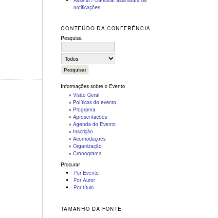
notificações
CONTEÚDO DA CONFERÊNCIA
Pesquisa
Informações sobre o Evento
»
Visão Geral
»
Políticas do evento
»
Programa
»
Apresentações
»
Agenda do Evento
»
Inscrição
»
Acomodações
»
Organização
»
Cronograma
Procurar
Por Evento
Por Autor
Por título
TAMANHO DA FONTE