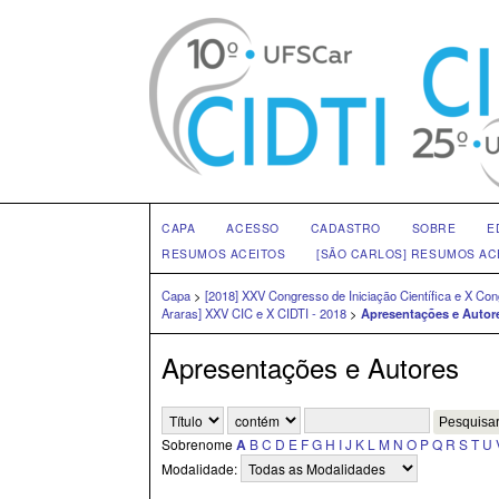
CAPA
ACESSO
CADASTRO
SOBRE
E
RESUMOS ACEITOS
[SÃO CARLOS] RESUMOS AC
Capa
>
[2018] XXV Congresso de Iniciação Científica e X C
Araras] XXV CIC e X CIDTI - 2018
>
Apresentações e Autor
Apresentações e Autores
Sobrenome
A
B
C
D
E
F
G
H
I
J
K
L
M
N
O
P
Q
R
S
T
U
Modalidade: