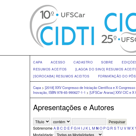
CAPA
ACESSO
CADASTRO
SOBRE
EDIÇÕE
RESUMOS ACEITOS
[LAGOA DO SINO] RESUMOS ACEIT
[SOROCABA] RESUMOS ACEITOS
FORMATAÇÃO DO PÔS
Capa
>
[2018] XXV Congresso de Iniciação Científica e X Congresso
Inovação, ISBN 978-65-990627-1-1
>
[UFSCar Araras] XXV CIC e X 
Apresentações e Autores
Sobrenome
A
B
C
D
E
F
G
H
I
J
K
L
M
N
O
P
Q
R
S
T
U
V
W
X
Modalidade: