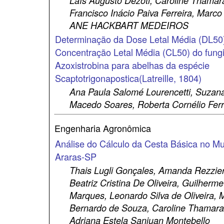
Laís Augusto Dezoti, Caroline Thamar
Francisco Inácio Paiva Ferreira, Marco 
ANE HACKBART MEDEIROS
Determinação da Dose Letal Média (DL50
Concentração Letal Média (CL50) do fung
Azoxistrobina para abelhas da espécie
Scaptotrigonapostica(Latreille, 1804)
Ana Paula Salomé Lourencetti, Suzan
Macedo Soares, Roberta Cornélio Ferre
Engenharia Agronômica
Análise do Cálculo da Cesta Básica no Mu
Araras-SP
Thais Lugli Gonçales, Amanda Rezzier
Beatriz Cristina De Oliveira, Guilher
Marques, Leonardo Silva de Oliveira, 
Bernardo de Souza, Caroline Thamara
Adriana Estela Sanjuan Montebello