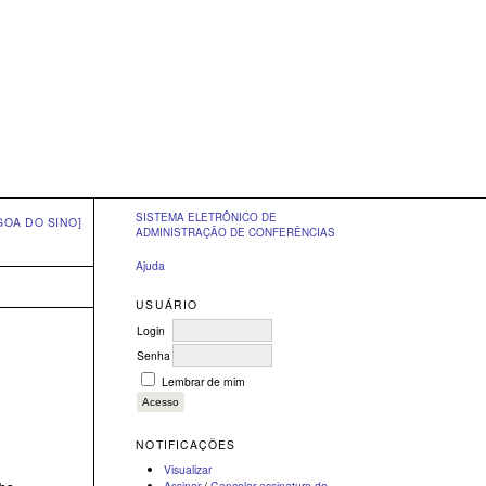
SISTEMA ELETRÔNICO DE
GOA DO SINO]
ADMINISTRAÇÃO DE CONFERÊNCIAS
Ajuda
USUÁRIO
Login
Senha
Lembrar de mim
NOTIFICAÇÕES
Visualizar
Assinar
/
Cancelar assinatura de