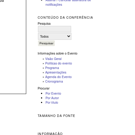
aba
notificações
CONTEÚDO DA CONFERÊNCIA
Pesquisa
Informações sobre o Evento
»
Visão Geral
»
Políticas do evento
»
Programa
»
Apresentações
»
Agenda do Evento
»
Cronograma
Procurar
Por Evento
Por Autor
Por título
TAMANHO DA FONTE
INFORMAÇÃO