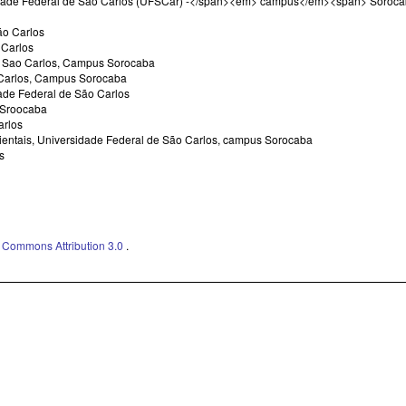
dade Federal de São Carlos (UFSCar) -</span><em> campus</em><span> Soroc
ão Carlos
 Carlos
de Sao Carlos, Campus Sorocaba
 Carlos, Campus Sorocaba
dade Federal de São Carlos
 Sroocaba
arlos
ientais, Universidade Federal de São Carlos, campus Sorocaba
s
e Commons Attribution 3.0
.