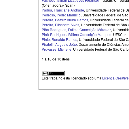
Pacheco, Mírian Liza Alves Forancelli
, <span>Universi
(Orientadora)</span>
Pádua, Franciane Andrade
, Universidade Federal de S
Pedroso, Pedro Maurício
, Universidade Federal de São
Pereira, Beatriz Vieira Ramos
, Universidade Federal 
Pereira, Elisabete Alves
, Universidade Federal de São
Piña Rodrigues, Fatima Conceição Márquez
, Universi
Pinã-Rodrigues, Fátima Conceição Marquez
, UFSCar -
Pinto, Ronaldo Ramos
, Universidade Federal de São C
Piratelli, Augusto João
, Departamento de Ciências Amb
Provasse, Michelle
, Universidade Federal de São Carlo
1 a 10 de 10 itens
Este trabalho está licenciado sob uma
Licença Creativ