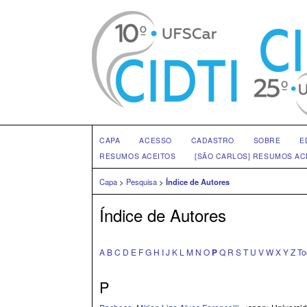
CAPA
ACESSO
CADASTRO
SOBRE
E
RESUMOS ACEITOS
[SÃO CARLOS] RESUMOS AC
Capa
>
Pesquisa
>
Índice de Autores
Índice de Autores
A
B
C
D
E
F
G
H
I
J
K
L
M
N
O
P
Q
R
S
T
U
V
W
X
Y
Z
To
P