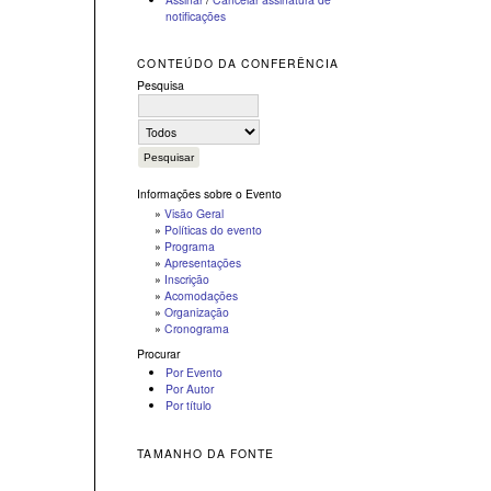
notificações
CONTEÚDO DA CONFERÊNCIA
Pesquisa
Informações sobre o Evento
»
Visão Geral
»
Políticas do evento
»
Programa
»
Apresentações
»
Inscrição
»
Acomodações
»
Organização
»
Cronograma
Procurar
Por Evento
Por Autor
Por título
TAMANHO DA FONTE