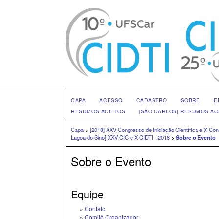
CAPA
ACESSO
CADASTRO
SOBRE
E
RESUMOS ACEITOS
[SÃO CARLOS] RESUMOS AC
Capa
>
[2018] XXV Congresso de Iniciação Científica e X C
Lagoa do Sino] XXV CIC e X CIDTI - 2018
>
Sobre o Evento
Sobre o Evento
Equipe
»
Contato
»
Comitê Organizador