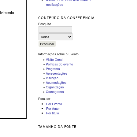
notificações
olvimento
CONTEÚDO DA CONFERÊNCIA
Pesquisa
Informações sobre o Evento
»
Visão Geral
»
Políticas do evento
»
Programa
»
Apresentações
»
Inscrição
»
Acomodações
»
Organização
»
Cronograma
Procurar
Por Evento
Por Autor
Por título
TAMANHO DA FONTE