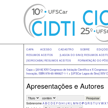
CAPA
ACESSO
CADASTRO
SOBRE
EDIÇÕE
RESUMOS ACEITOS
[LAGOA DO SINO] RESUMOS ACEIT
[SOROCABA] RESUMOS ACEITOS
FORMATAÇÃO DO PÔS
Capa
>
[2018] XXV Congresso de Iniciação Científica e X Congresso
Inovação, ISBN 978-65-990627-1-1
>
[UFSCar Lagoa do Sino] XXV C
Apresentações e Autores
Sobrenome
A
B
C
D
E
F
G
H
I
J
K
L
M
N
O
P
Q
R
S
T
U
V
W
X